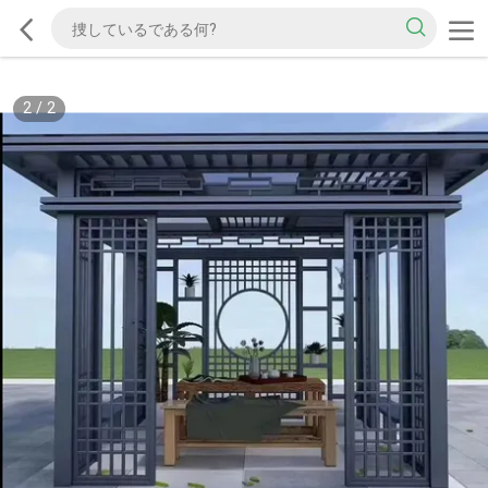
2
/
2