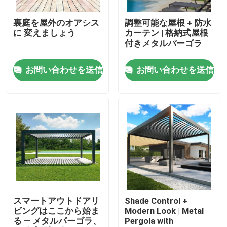
裏庭を屋外のオアシス
調整可能な屋根 + 防水
工場旅行
に 変えましょう
カーテン | 格納式屋根
付きメタルパーゴラ
品質管理
お問い合わせを送信
お問い合わせを送信
私達に連絡しなさい
ニュース
引用を要求しなさい
アルミニウム テラスのパーゴラ
スマートアウトドアリ
Shade Control +
ビングはここから始ま
Modern Look | Metal
る — メタルパーゴラ、
Pergola with
アルミニウム ルーバー付きのパーゴラ