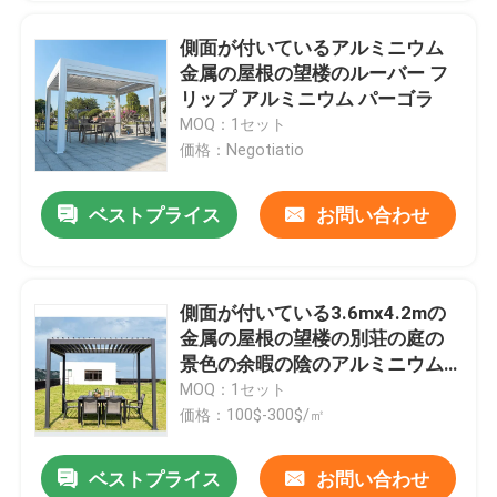
側面が付いているアルミニウム
金属の屋根の望楼のルーバー フ
リップ アルミニウム パーゴラ
MOQ：1セット
価格：Negotiatio
ベストプライス
お問い合わせ
側面が付いている3.6mx4.2mの
金属の屋根の望楼の別荘の庭の
景色の余暇の陰のアルミニウム
パーゴラ
MOQ：1セット
価格：100$-300$/㎡
ベストプライス
お問い合わせ