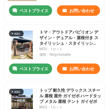
ベストプライス
お問い合わせ
工場旅行
品質管理
トマ・アウトドアパビリオン デ
ザイン・デュアル・屋根付き ス
タイリッシュ・スタイリッシ
私達に連絡しなさい
ュ・ガルバン化鋼デッキ・パテ
MOQ：1セット
ィオ
価格：Negotiatiable
ニュース
ベストプライス
お問い合わせ
引用を要求しなさい
トップ 耐久性 デラックス スチー
アルミニウム テラスのパーゴラ
ル 屋根 屋外 ガイゼボ ハードタッ
プ メタル 屋根 テント ガイゼボ
アルミニウム ルーバー付きのパーゴラ
MOQ：1セット