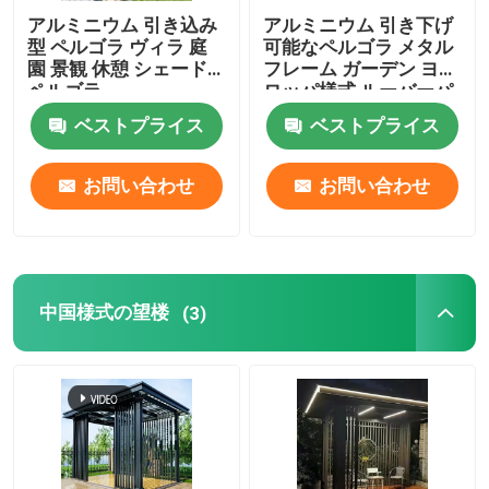
アルミニウム 引き込み
アルミニウム 引き下げ
型 ペルゴラ ヴィラ 庭
可能なペルゴラ メタル
園 景観 休憩 シェード
フレーム ガーデン ヨー
ペルゴラ
ロッパ様式 ルーバーパ
ビリオン
ベストプライス
ベストプライス
お問い合わせ
お問い合わせ
中国様式の望楼
(3)