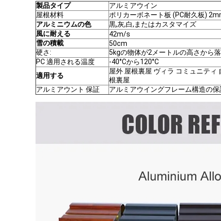
製品タイプ
アルミアウイン
屋根材料
ポリカーボネート板 (PC耐久板) 2
アルミニウムの色
黒,灰,白,またはカスタマイズ
風に耐える
42m/s
雪の積載
50cm
硬さ:
5kgの物体が2メートルの高さから
PC 適用される温度
-40°Cから120°C
屋外 屋根裏屋 ヴィラ コミュニティ 
適用する
根裏屋
アルミアウント 保証
アルミアウイングフレーム構造の保