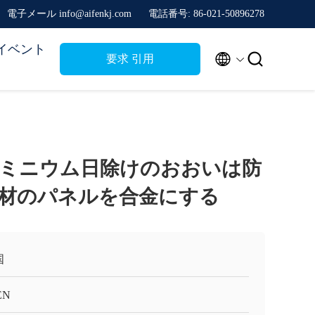
電子メール info@aifenkj.com
電話番号: 86-021-50896278
イベント


要求 引用
ミニウム日除けのおおいは防
材のパネルを合金にする
国
EN