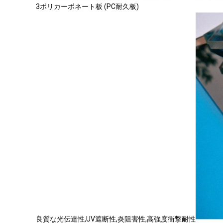
3ポリカーボネート板 (PC耐久板)
良質な光伝達性,UV遮断性,炎阻害性,高強度衝撃耐性