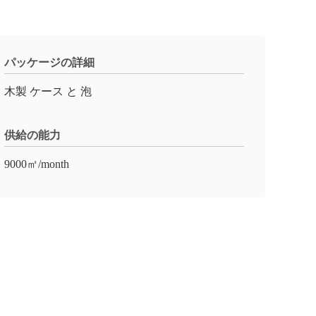
パッケージの詳細
木製 ケース と 泡
供給の能力
9000㎡/month