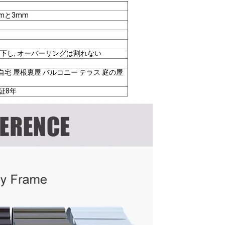
mmと3mm
落下し, オーバーリングは割れない
自宅 屋根裏屋 バルコニー テラス 庭の屋
証8年