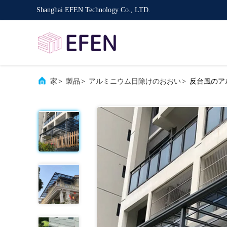
Shanghai EFEN Technology Co., LTD.
家
>
製品
>
アルミニウム日除けのおおい
>
反台風のア