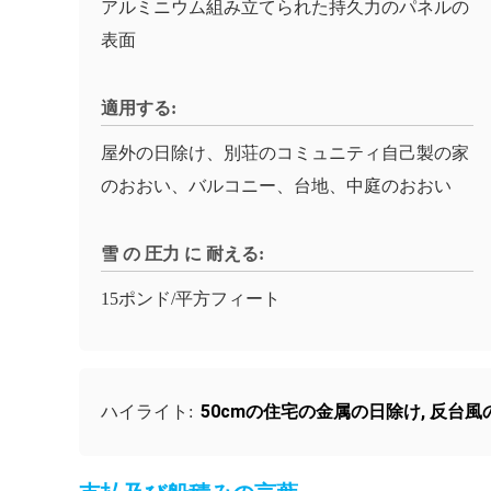
アルミニウム組み立てられた持久力のパネルの
表面
適用する:
屋外の日除け、別荘のコミュニティ自己製の家
のおおい、バルコニー、台地、中庭のおおい
雪 の 圧力 に 耐える:
15ポンド/平方フィート
50cmの住宅の金属の日除け
,
反台風
ハイライト: