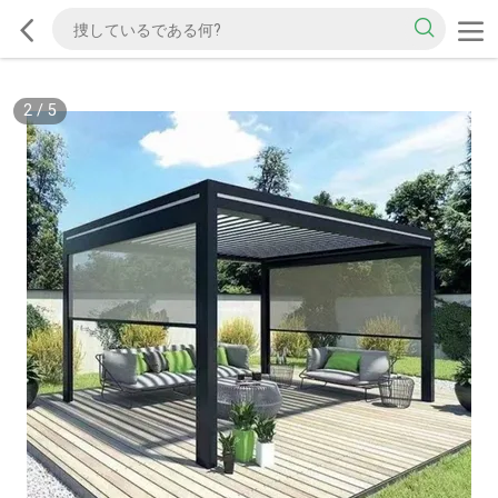
2
/
5