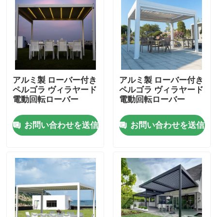
工場旅行
品質管理
アルミ製 ローバー付き
アルミ製 ローバー付き
私達に連絡しなさい
ペルゴラ ヴィラヤード
ペルゴラ ヴィラヤード
電動回転ローバー
電動回転ローバー
ニュース
お問い合わせを送信
お問い合わせを送信
引用を要求しなさい
アルミニウム テラスのパーゴラ
アルミニウム ルーバー付きのパーゴラ