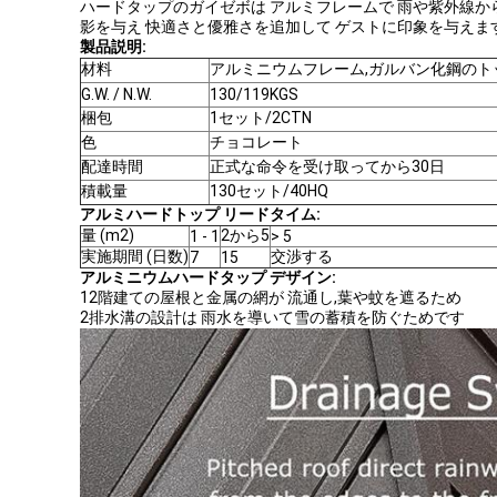
ハードタップのガイゼボは アルミフレームで 雨や紫外線から 
影を与え 快適さと優雅さを追加して ゲストに印象を与えま
製品説明:
材料
アルミニウムフレーム,ガルバン化鋼のト
G.W. / N.W.
130/119KGS
梱包
1セット/2CTN
色
チョコレート
配達時間
正式な命令を受け取ってから30日
積載量
130セット/40HQ
アルミハードトップ リードタイム:
量 (m2)
2から5
1 - 1
> 5
実施期間 (日数)
交渉する
7
15
アルミニウムハードタップ デザイン:
12階建ての屋根と金属の網が 流通し,葉や蚊を遮るため
2排水溝の設計は 雨水を導いて雪の蓄積を防ぐためです