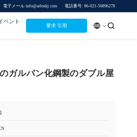
電子メール info@aifenkj.com
電話番号: 86-021-50896278
イベント


要求 引用
のガルバン化鋼製のダブル屋
国
EN