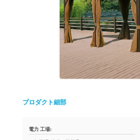
プロダクト細部
電力 工場: