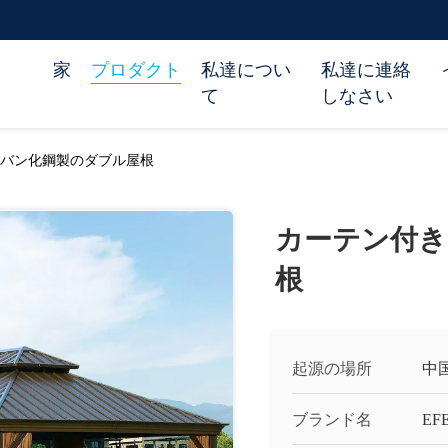
家
プロダクト
私達につい
私達に連絡
て
しなさい
バン化鋼製のダブル屋根
カーテン付き
根
起源の場所
中
ブランド名
EF