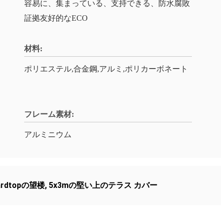
容易に、集まっている、支持できる、防水腐敗
証拠友好的なECO
材料:
ポリエステル,合金鋼,アルミ,ポリカーボネート
フレーム素材:
アルミニウム
rdtopの望楼
,
5x3mの堅い上のテラス カバー