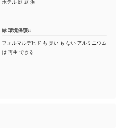
ホテル 庭 庭 浜
緑 環境保護::
フォルマルデヒド も 臭い も ない アルミニウム
は 再生 できる