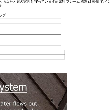
あなたと庭の家具を 守っています耐腐蝕 フレーム 構造 は 軽量 で,
す
ップ