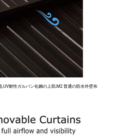
,UV耐性ガルバン化鋼の上部,M2 普通の防水外壁布