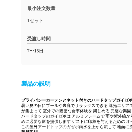
最小注文数量
1セット
受渡し時間
7〜15日
製品の説明
プライバシーカーテンとネット付きのハードタップガイゼ
暑い夏の日にプールや裏庭でリラックスできる 遮光エリアで
が集まって 室外での親密な食事体験を 楽しめる 完璧な楽園
ハードタップのガイゼボは アルミフレームで 雨や紫外線から 
めに必要な影を提供します.
ゲストに印象を与えるための オ
この屋外
アードトップのガゼボ
雨水を上から流して 地面に流