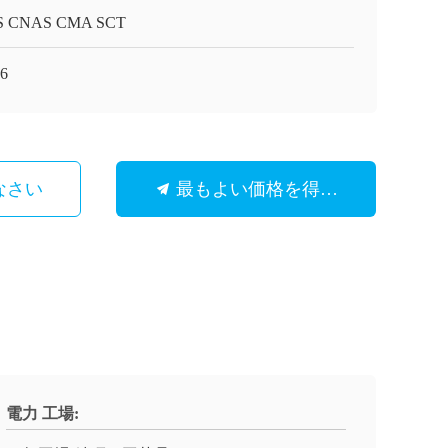
S CNAS CMA SCT
6
なさい
最もよい価格を得なさい
電力 工場: