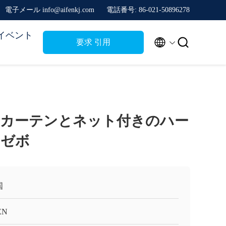
電子メール info@aifenkj.com
電話番号: 86-021-50896278
イベント


要求 引用
カーテンとネット付きのハー
イゼボ
国
EN