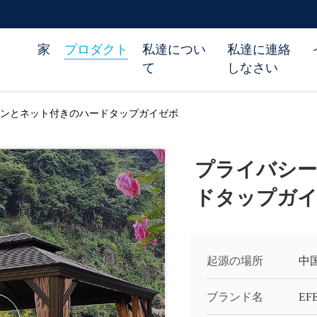
家
プロダクト
私達につい
私達に連絡
て
しなさい
ンとネット付きのハードタップガイゼボ
プライバシー
ドタップガ
起源の場所
中
ブランド名
EF