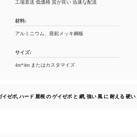
工場直送 低価格 質が良い 迅速な配送
材料:
アルミニウム、亜鉛メッキ鋼板
サイズ:
4m*4m またはカスタマイズ
ガイゼボ
,
ハード 屋根 の ゲイゼボ と 網
,
強い 風 に 耐える 硬い