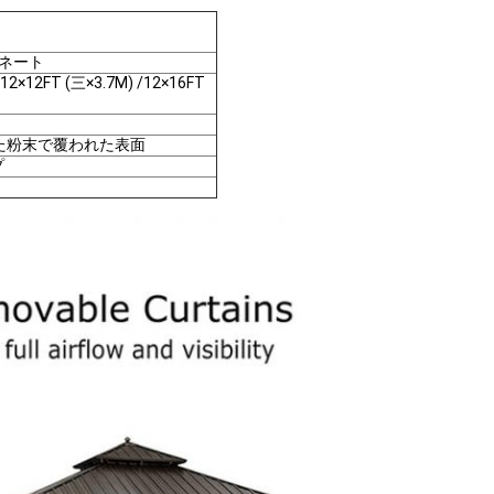
ボネート
/12×12FT (三×3.7M) /12×16FT
た粉末で覆われた表面
プ