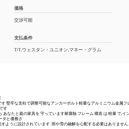
価格
交渉可能
支払条件
T/T,ウェスタン・ユニオン,マネー・グラム
ボ
す 堅牢な支柱で調整可能なアンカーボルト軽量なアルミニウム金属フレ
です
あなたと庭の家具を 守っています耐腐蝕 フレーム 構造 は 軽量 で,
ータと優雅さ
すように設計されています. 雨や雪の融解を心配する必要はありません. 