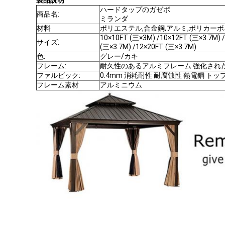
製品説明
ハードタップのガゼボ
商品名:
ミランダ
材料
ポリエステル,合金鋼,アルミ,ポリカー
10×10FT (三×3M) /10×12FT (三×3.7M) 
サイズ:
(三×3.7M) /12×20FT (三×3.7M)
色:
グレー/カキ
フレーム:
耐久性のあるアルミフレーム 強化され
ファルビック:
0.4mm 消耗耐性 耐腐蚀性 熱電鋼 トッ
フレーム素材
アルミニウム