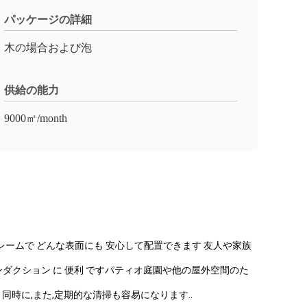
パッケージの詳細
木の場合および泡
供給の能力
9000㎡/month
ームで どんな表面にも 安心して配置できます 友人や家族
インダクション に 便利 ですパティオ庭園や他の屋外空間のた
同時に,また,定期的な清掃も容易になります..