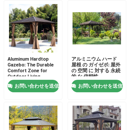
Aluminum Hardtop
アルミニウム ハード
Gazebo: The Durable
屋根 の ガイゼボ: 屋外
Comfort Zone for
の 空間 に 対する 永続
Outdoor Living
的 な 信頼性
お問い合わせを送信
お問い合わせを送信
家
プロダクト
私達について