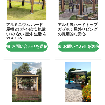
工場旅行
アルミニウム ハード
アルミ製ハードトップ
品質管理
屋根 の ガイゼボ: 気遣
ガゼボ：屋外リビング
い の ない 屋外 生活 を
の長期的な安心
抱きしめ
私達に連絡しなさい
お問い合わせを送信
お問い合わせを送信
ニュース
引用を要求しなさい
アルミニウム テラスのパーゴラ
アルミニウム ルーバー付きのパーゴラ