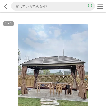
1
/
1