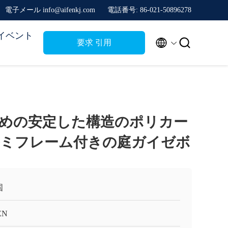
電子メール info@aifenkj.com
電話番号: 86-021-50896278
イベント


要求 引用
めの安定した構造のポリカー
ミフレーム付きの庭ガイゼボ
国
EN