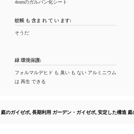
4mmのガルバン化シート
蚊帳 も 含ま れ て い ます:
そうだ
緑 環境保護:
フォルマルデヒド も 臭い も ない アルミニウム
は 再生 できる
 庭のガイゼボ
,
長期利用 ガーデン・ガイゼボ
,
安定した構造 庭