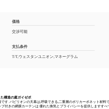
価格
交渉可能
支払条件
T/T,ウェスタンユニオン,マネーグラム
した構造の庭ガイゼボ
す. パビリオンの天幕は,呼吸できる,二重層のポリカーボネット材料で
ップ付きの網膜カーテンは 優れた換気とプライバシーを提供しますす