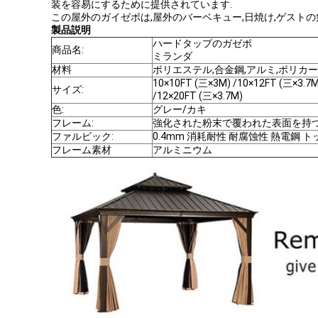
装を容易にするために提供されています.
この屋外のガイゼボは,屋外のバーベキュー,日焼け,ゲスト
製品説明
ハードタップのガゼボ
商品名:
ミランダ
材料
ポリエステル,合金鋼,アルミ,ポリカ
10×10FT (三×3M) /10×12FT (三×3.7M
サイズ:
/12×20FT (三×3.7M)
色:
グレー/カキ
フレーム:
強化された粉末で覆われた表面を持
ファルビック:
0.4mm 消耗耐性 耐腐蚀性 熱電鋼 ト
フレーム素材
アルミニウム