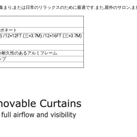
の集まり,または日常のリラックスのために最適です.また,屋外のサロン,
ーボネート
) /12×12FT (三×3.7M) /12×16FT (三×3.7M)
つ耐久性のあるアルミフレーム
ップ