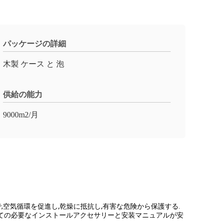
パッケージの詳細
木製 ケース と 泡
供給の能力
9000m2/月
,空気循環を促進し,乾燥に抵抗し,有害な危険から保護する.
べての必要なインストールアクセサリーと安装マニュアルが安