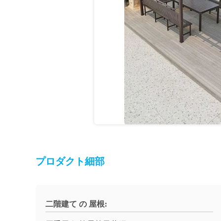
プロダクト細部
二階建て の 屋根: