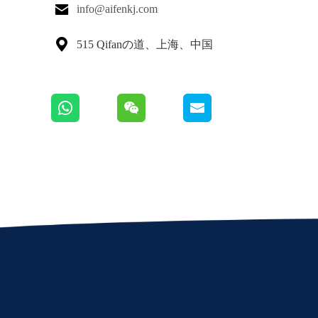

info@aifenkj.com

515 Qifanの道、上海、中国