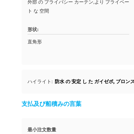
外部 の プライバシー カーテン,より プライベー
ト な 空間
形状:
直角形
防水 の 安定 し た ガイゼボ
,
ブロンズ
ハイライト:
支払及び船積みの言葉
最小注文数量