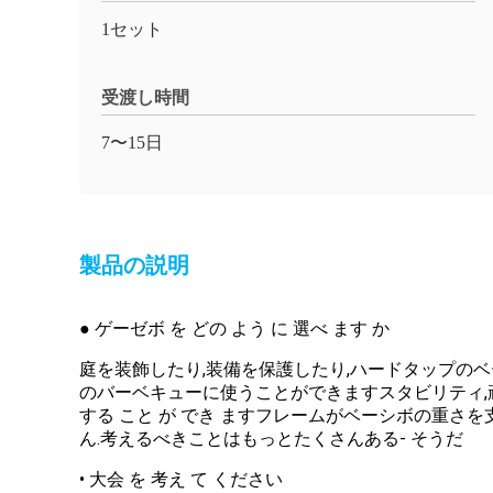
1セット
受渡し時間
7〜15日
製品の説明
● ゲーゼボ を どの よう に 選べ ます か
庭を装飾したり,装備を保護したり,ハードタップのベ
のバーベキューに使うことができますスタビリティ,頑丈さ
する こと が でき ますフレームがベーシボの重さ
ん.考えるべきことはもっとたくさんある- そうだ
• 大会 を 考え て ください