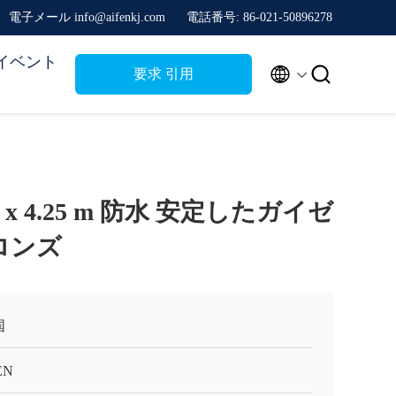
電子メール info@aifenkj.com
電話番号: 86-021-50896278
イベント


要求 引用
 x 4.25 m 防水 安定したガイゼ
ロンズ
国
EN