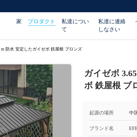
家
プロダクト
私達につい
私達に連絡
て
しなさい
4.25 m 防水 安定したガイゼボ 鉄屋根 ブロンズ
ガイゼボ 3.65
ボ 鉄屋根 ブ
起源の場所
中
ブランド名
EF