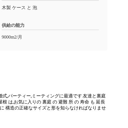
木製 ケース と 泡
供給の能力
9000m2/月
式,パーティー,ミーティングに最適です.友達と裏庭
,お気に入りの 裏庭 の 避難 所 の 寿命 も 延長
めに 構造の正確なサイズと形を知らなければなりませ