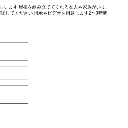
 必要 が あり ます.屋根を組み立ててくれる友人や家族がいま
認してください.指示やビデオを用意します2〜3時間