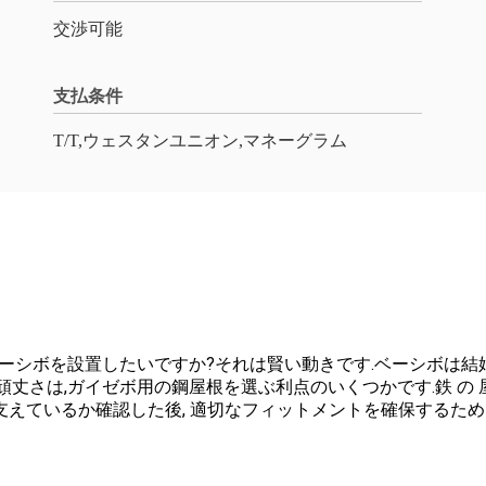
交渉可能
支払条件
T/T,ウェスタンユニオン,マネーグラム
ーシボを設置したいですか?それは賢い動きです.ベーシボは結婚
は,ガイゼボ用の鋼屋根を選ぶ利点のいくつかです.鉄 の 屋根 は
を支えているか確認した後, 適切なフィットメントを確保するた