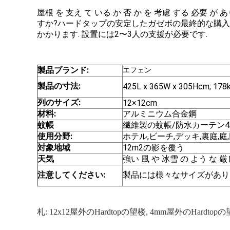
屋根 を 支え て いる か 否 か を 考慮 する 必要 
すか?ハードタップの安定したガゼボの最終的な購入
かかります. 設置には2〜3人の支援が必要です.
製品ブランド:
エフェン
製品の寸法:
425L x 365W x 305Hcm; 178
列のサイズ:
12×12cm
材料:
アルミニウム合金鋼
蚊帳
繊維製の蚊帳/防水カーテン
使用分野:
ホテル,ビーチ,デッキ,裏庭,庭
対象地域
12m2の影を覆う
天気
強い 風 や 冰雪 の よう な 
注意してください:
製品には様々なサイズがあり
札:
12x12屋外のHardtopの望楼
,
4mm屋外のHardtop