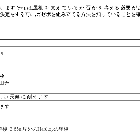
が あり ます.それ は,屋根 を 支え て いる か 否 か を 考える
決定をする前に,ガゼボを組み立てる方法を知っていることを確
kg
4枚
,田舎
厳しい 天候 に 耐え ます
ます
の望楼
,
3.65m屋外のHardtopの望楼