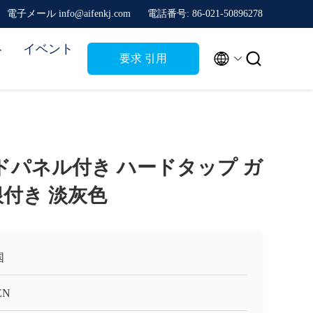
電子メール info@aifenkj.com
電話番号: 86-021-50896278
絡
イベント


要求 引用
 サイドパネル付き ハードタップ ガ
根付き 淡灰色
国
EN