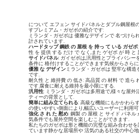
について
エフェン
サイドパネルとダブル鋼屋根の
すプレミアム・ガゼボの紹介です:
ミランダ・ガゼボは 優雅なデザインで 名づけら
計されています..
ハードタップ 鋼鉄 の 屋根 を 持っ て いる ガゼボ
性 を 提供 する だけ で なく,また ゲゼボ が 時 
サイドパネル
: ガイゼボは,汎用性とプライバシ
条件に 格付けすることができます気候からさらに
優雅 な デザイン
ミランダ・ガゼボは 堅牢な構造
です..
耐久性 と 維持費 の 低さ: 高品質 の 材料 で 造ら 
です.腐食に耐える維持を最小限にする.
汎用性
: ミランダ・ガゼボは多用途で,様々な屋
ティーの背景として.
簡単に組み立てられる
: 高級な機能にもかかわら
の使いやすい側面により,幅広いユーザーに利用可
強化 さ れ た 慰め
: 鋼製 の 屋根 と サイド パネル
気条件でも屋外空間を楽しむことができます..
私たちのガゼボは形と機能の完璧な組み合わせを
ています静かな居場所や 活気のある社交の中心