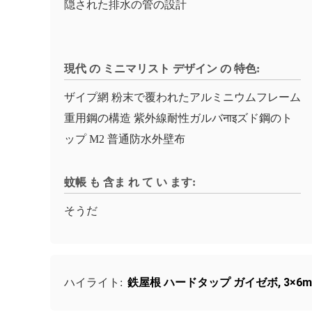
隠された排水の管の設計
現代 の ミニマリスト デザイン の 特色:
ザイプ網 粉末で覆われたアルミニウムフレーム
重用鋼の構造 紫外線耐性ガルバनाइズド鋼のト
ップ M2 普通防水外壁布
蚊帳 も 含ま れ て い ます:
そうだ
鉄屋根 ハードタップ ガイゼボ
,
3×6
ハイライト: