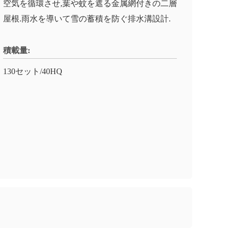
空気を循環させ,葉や蚊を遮る金属網付きの二層
屋根.雨水を導いて雪の蓄積を防ぐ排水溝設計.
積載量:
130セット/40HQ