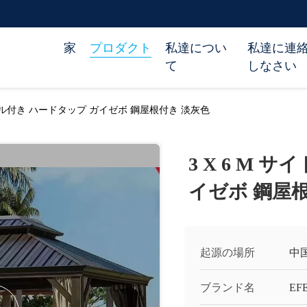
家
プロダクト
私達につい
私達に連
て
しなさい
パネル付き ハードタップ ガイゼボ 鋼屋根付き 淡灰色
3 X 6 M
イゼボ 鋼屋
起源の場所
中
ブランド名
EF