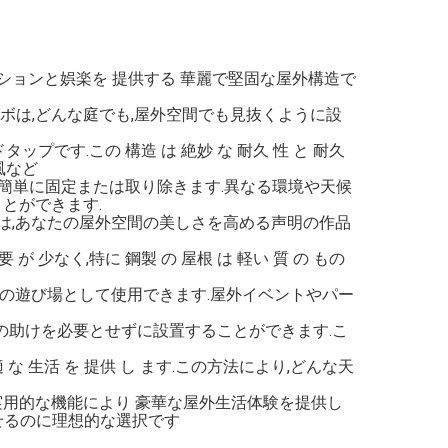
ションと娯楽を 提供する 華麗で堅固な屋外構造で
ボは,どんな庭でも,屋外空間でも見抜くように設
プです.この 構造 は 絶妙 な 耐久 性 と 耐久
強風など
は簡単に固定または取り除きます.異なる環境や天候
とができます.
は,あなたの屋外空間の美しさを高める声明の作品
要 が 少なく,特に 鋼製 の 屋根 は 軽い 質 の もの
めの遊び場として使用できます.屋外イベントやパー
家の助けを必要とせずに設置することができます.こ
 快適 な 生活 を 提供 し ます.この方法により,どんな天
実用的な機能により 豪華な屋外生活体験を提供し
せるのに理想的な選択です