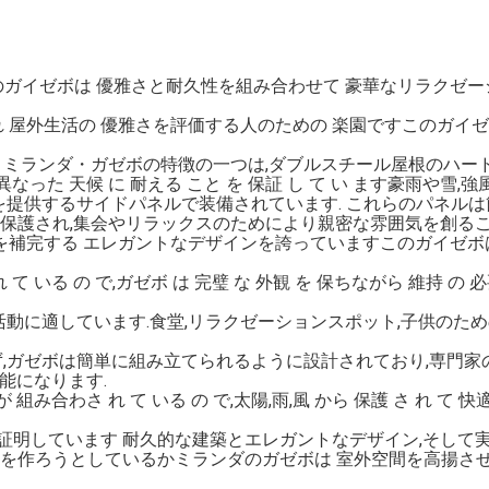
ガイゼボは 優雅さと耐久性を組み合わせて 豪華なリラクゼー
れ 屋外生活の 優雅さを評価する人のための 楽園ですこのガイゼ
: ミランダ・ガゼボの特徴の一つは,ダブルスチール屋根のハードタッ
と 異なった 天候 に 耐える こと を 保証 し て い ます豪雨や雪,
ーを提供するサイドパネルで装備されています. これらのパネル
保護され,集会やリラックスのためにより親密な雰囲気を創るこ
を補完する エレガントなデザインを誇っていますこのガイゼボ
れ て いる の で,ガゼボ は 完璧 な 外観 を 保ちながら 維持 の 必
外活動に適しています.食堂,リラクゼーションスポット,子供のた
ず,ガゼボは簡単に組み立てられるように設計されており,専門
能になります.
 が 組み合わさ れ て いる の で,太陽,雨,風 から 保護 さ れ て
証明しています 耐久的な建築とエレガントなデザイン,そして
地を作ろうとしているかミランダのガゼボは 室外空間を高揚さ