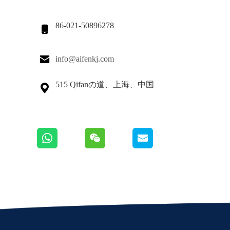
86-021-50896278


info@aifenkj.com
515 Qifanの道、上海、中国
