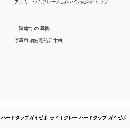
アルミニウムフレーム,ガルバン化鋼のトップ
二階建て の 屋根:
厚重用 鋼筋電熱天井網
m ハードタップガイゼボ
,
ライトグレー ハードタップ ガイゼボ