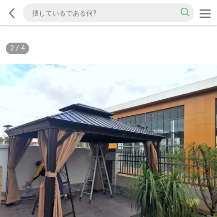
2
/
4