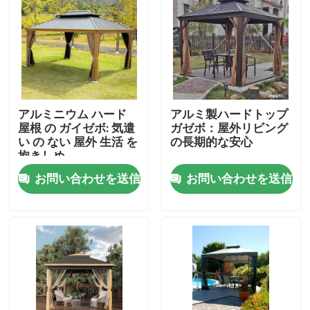
工場旅行
品質管理
アルミニウム ハード
アルミ製ハードトップ
私達に連絡しなさい
屋根 の ガイゼボ: 気遣
ガゼボ：屋外リビング
い の ない 屋外 生活 を
の長期的な安心
抱きしめ
ニュース
お問い合わせを送信
お問い合わせを送信
引用を要求しなさい
アルミニウム テラスのパーゴラ
アルミニウム ルーバー付きのパーゴラ