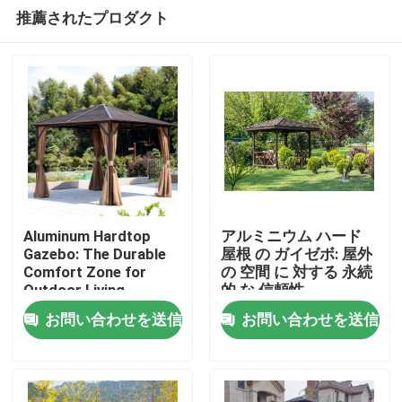
推薦されたプロダクト
Aluminum Hardtop
アルミニウム ハード
Gazebo: The Durable
屋根 の ガイゼボ: 屋外
Comfort Zone for
の 空間 に 対する 永続
家
Outdoor Living
的 な 信頼性
お問い合わせを送信
お問い合わせを送信
プロダクト
私達について