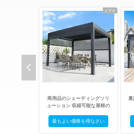
オ
ビデオ
商用品のシェーディングソリ
裏
ューション 収縮可能な屋根の
金属ペルゴラ
最もよい価格を得なさい