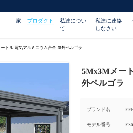
家
プロダクト
私達につい
私達に連絡
て
しなさい
Mメートル 電気アルミニウム合金 屋外ペルゴラ
5Mx3Mメー
外ペルゴラ
ブランド名
EF
モデル番号
E36