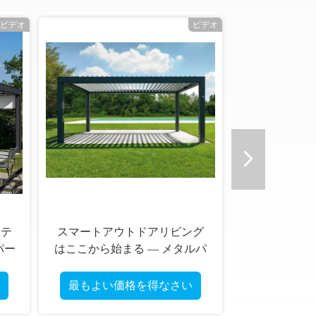
ビデオ
ビデオ
ーテ
スマートアウトドアリビング
パー
はここから始まる — メタルパ
ーゴラ、可動式屋根付き
最もよい価格を得なさい