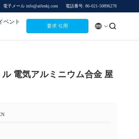
電子メール info@aifenkj.com
電話番号: 86-021-50896278
イベント


要求 引用
トル 電気アルミニウム合金 屋
EN