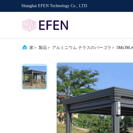
Shanghai EFEN Technology Co., LTD.
家
>
製品
>
アルミニウム テラスのパーゴラ
>
5Mx3