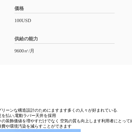
価格
100USD
供給の能力
9600㎡/月
グリーンな構造設計のためにますます多くの人々が好まれている.
意を払い,電動ラバー天井を採用
ラの装飾価値を増やすだけでなく 空気の質も向上します利用者にとって
浪費や環境汚染を減らすことができます