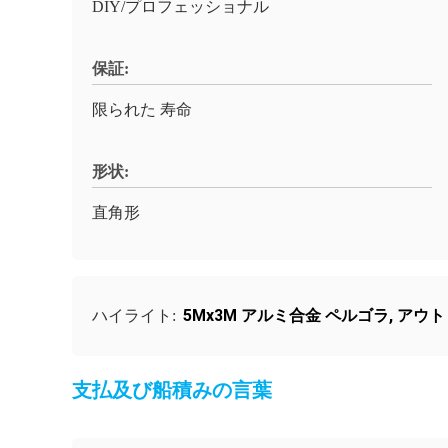
DIY/プロフェッショナル
保証:
限られた 寿命
形状:
直角形
5Mx3M アルミ合金 ペルゴラ
,
アウト
ハイライト:
支払及び船積みの言葉