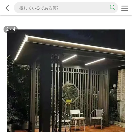
2
/
4