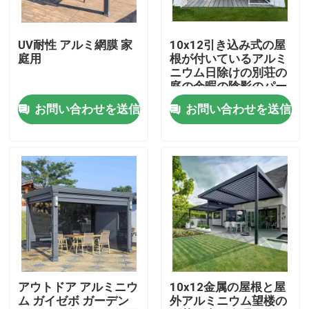
工場旅行
UV耐性 アルミ網膜 家
10x12引き込み式の屋
庭用
根が付いているアルミ
ニウム日除けの別荘の
品質管理
庭の余暇の陰影のパー
ゴラ
お問い合わせを送信
お問い合わせを送信
私達に連絡しなさい
ニュース
引用を要求しなさい
アルミニウム テラスのパーゴラ
アウトドア アルミニウ
10x12金属の屋根と屋
ム ガイゼボ ガーデン
外アルミニウム望楼の
アルミニウム ルーバー付きのパーゴラ