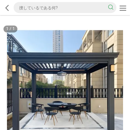
1
/
1