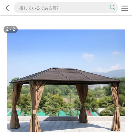
2
/
2