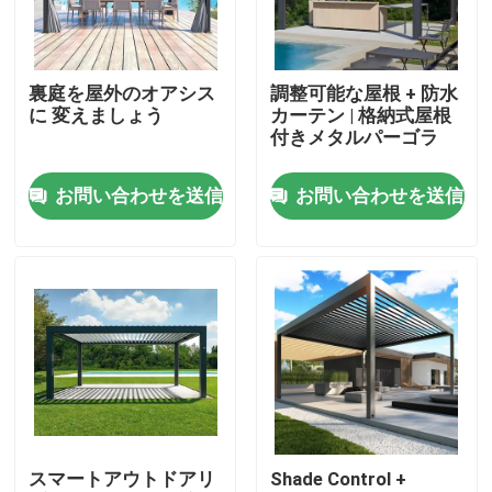
工場旅行
裏庭を屋外のオアシス
調整可能な屋根 + 防水
に 変えましょう
カーテン | 格納式屋根
品質管理
付きメタルパーゴラ
お問い合わせを送信
お問い合わせを送信
私達に連絡しなさい
ニュース
引用を要求しなさい
アルミニウム テラスのパーゴラ
スマートアウトドアリ
Shade Control +
アルミニウム ルーバー付きのパーゴラ