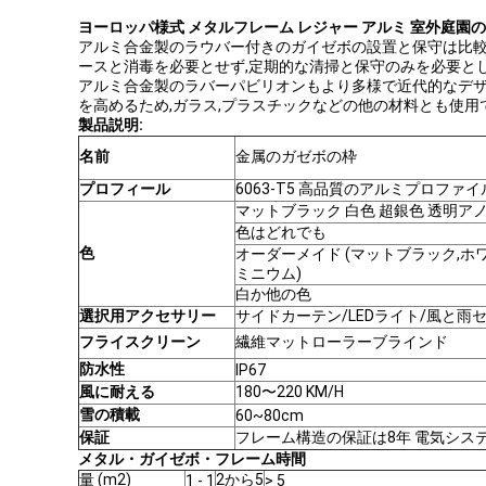
ヨーロッパ様式 メタルフレーム レジャー アルミ 室外庭園
アルミ合金製のラウバー付きのガイゼボの設置と保守は比較
ースと消毒を必要とせず,定期的な清掃と保守のみを必要とし
アルミ合金製のラバーパビリオンもより多様で近代的なデザ
を高めるため,ガラス,プラスチックなどの他の材料とも使用
製品説明:
名前
金属のガゼボの枠
プロフィール
6063-T5 高品質のアルミプロファイ
マットブラック 白色 超銀色 透明ア
色はどれでも
色
オーダーメイド (マットブラック,ホ
ミニウム)
白か他の色
選択用アクセサリー
サイドカーテン/LEDライト/風と雨
フライスクリーン
繊維マットローラーブラインド
防水性
IP67
風に耐える
180〜220 KM/H
雪の積載
60~80cm
保証
フレーム構造の保証は8年 電気シス
メタル・ガイゼボ・フレーム
時間
量 (m2)
2から5
1 - 1
> 5