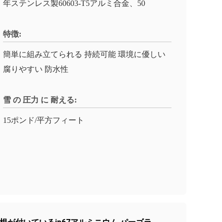
年ステンレス製60603-T5アルミ合金、50
特徴:
簡単に組み立てられる 持続可能 環境に優しい
腐りやすい 防水性
雪 の 圧力 に 耐える:
15ポンド/平方フィート