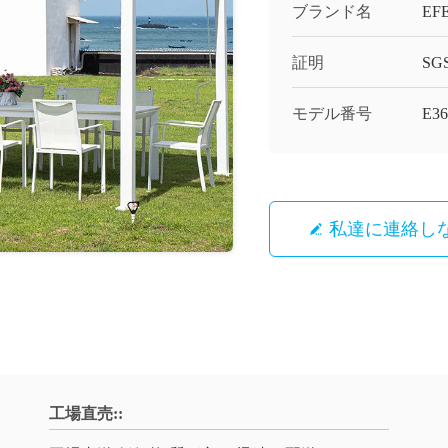
ブランド名
EF
証明
SG
モデル番号
E36
私達に連絡し
工場直売::