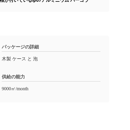
根が付いているip67アルミニウム パーゴラ
パッケージの詳細
木製 ケース と 泡
供給の能力
9000㎡/month