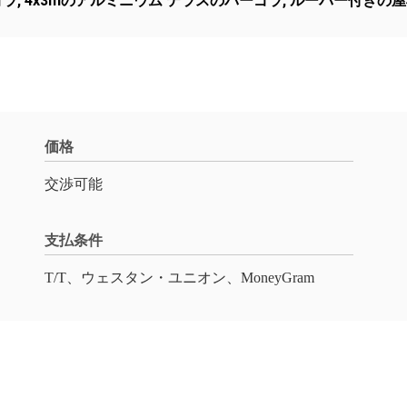
ゴラ
,
4x3mのアルミニウム テラスのパーゴラ
,
ルーバー付きの屋
価格
交渉可能
支払条件
T/T、ウェスタン・ユニオン、MoneyGram