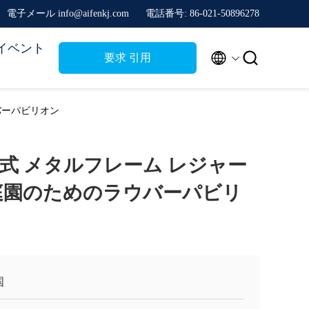
電子メール info@aifenkj.com
電話番号: 86-021-50896278
イベント


要求 引用
バーパビリオン
式 メタルフレーム レジャー
庭園のためのラウバーパビリ
国