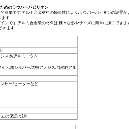
のためのラウバーパビリオン
的簡単です.アルミ合金材料の軽量性により,ラウバーパビヨンの設置が
ます.
インです.アルミ合金製の材料は,様々な形やサイズに簡単に加工できま
できます.
ル
ノジス 純アルミニウム
ワイト,超シルバー,透明アノジス,自然純アル
センサー/ヒーターなど
テムの保証は2年