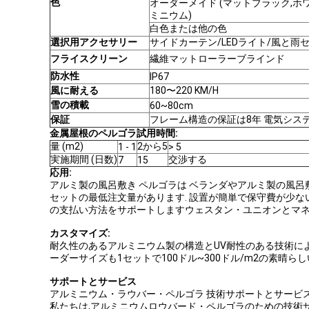
色
オーダーメイド (マットブラック,ホ
ミニウム)
白色または他の色
選択用アクセサリー
サイドカーテン/LEDライト/風と雨
フライスクリーン
繊維マットローラーブラインド
防水性
IP67
風に耐える
180〜220 KM/H
雪の積載
60~80cm
保証
フレーム構造の保証は8年 電気シス
金属屋根のペルゴラ
試用時間:
量 (m2)
2から5
1 - 1
> 5
実施期間 (日数)
交渉する
7
15
応用:
アルミ製の風呂敷き ペルゴラは ベランダやアルミ製の風呂敷き パー
セットの最低注文量があります. 設置が簡単で保守費が少ない.
の支払い方法をサポートしますウェスタン・ユニオンとマネー
カスタマイズ:
耐久性のあるアルミニウム製の構造とUV耐性のある技術によ
ーダーサイズも1セットで100ドル~300ドル/m2の素晴
サポートとサービス
アルミニウム・ラウバー・ペルゴラ 技術サポートとサービ
私たちは,アルミニウムロウバード・ペルゴラのための技術サ