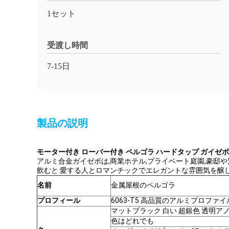
1セット
受渡し時間
7-15日
製品の説明
モーター付き ローバー付き ペルゴラ ハードタップ ガイゼボ
アルミ合金ガイゼボは,商業ホテル,プライベート庭園,豪邸
飲むと 愛する人とロマンチックでエレガントな雰囲気を醸
名前
金属屋根のペルゴラ
プロフィール
6063-T5 高品質のアルミプロファイ
マットブラック 白い 超銀色 透明ア
色はどれでも