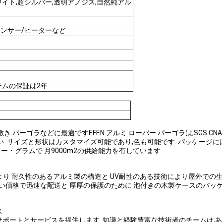
ワイト,超シルバー,透明アノジス,自然純アル
センサー/ヒーターなど
テムの保証は2年
ゴラなどに最適ですEFEN アルミ ローバー パーゴラは,SGS CNAS C
 サイズと形状はカスタマイズ可能であり,色も可能です. パッケージには
・グラムで 月9000m2の供給能力を有しています
り 耐久性のあるアルミ製の構造と UV耐性のある技術により屋外での
らしい価格で迅速な配送と 厚厚の保護のために 泡付きの木製ケースのパ
ス
ポートとサービスを提供します. 知識と経験豊富な技術者のチームは,あ