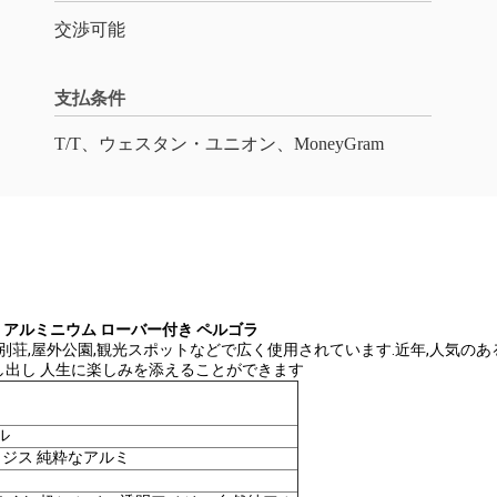
交渉可能
支払条件
T/T、ウェスタン・ユニオン、MoneyGram
 アルミニウム ローバー付き ペルゴラ
や別荘,屋外公園,観光スポットなどで広く使用されています.近年,人気
し出し 人生に楽しみを添えることができます
ル
ノジス 純粋なアルミ