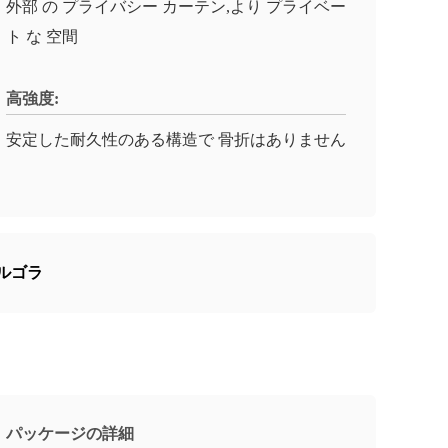
外部 の プライバシー カーテン,より プライベー
ト な 空間
高強度:
安定した耐久性のある構造で 骨折はありません
ルゴラ
パッケージの詳細