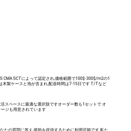
MA SCTによって認定され,価格範囲で100$-300$/m2の1
木製ケースと泡が含まれ,配送時間は7-15日です.T/Tなど
生活スペースに最適な選択肢ですオーダー数も1セットで オ
ッケージも用意されています
なたの質問に答え,援助を提供するために利用可能です.私た