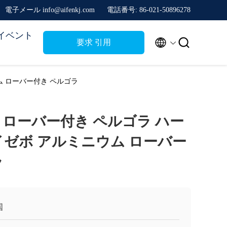
電子メール info@aifenkj.com
電話番号: 86-021-50896278
イベント


要求 引用
ム ローバー付き ペルゴラ
 ローバー付き ペルゴラ ハー
イゼボ アルミニウム ローバー
ラ
国