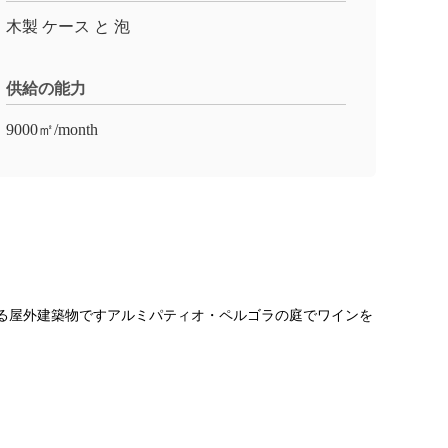
木製 ケース と 泡
供給の能力
9000㎡/month
のある屋外建築物ですアルミパティオ・ペルゴラの庭でワインを