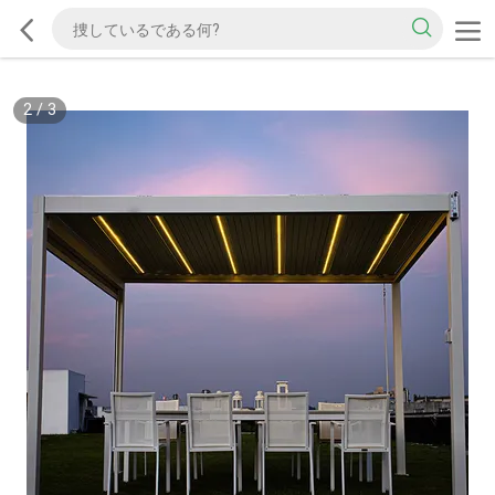
2
/
3