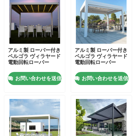
工場旅行
品質管理
アルミ製 ローバー付き
アルミ製 ローバー付き
私達に連絡しなさい
ペルゴラ ヴィラヤード
ペルゴラ ヴィラヤード
電動回転ローバー
電動回転ローバー
ニュース
お問い合わせを送信
お問い合わせを送信
引用を要求しなさい
アルミニウム テラスのパーゴラ
アルミニウム ルーバー付きのパーゴラ