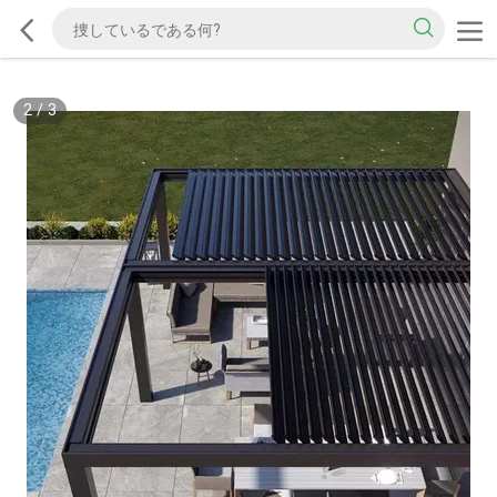
2
/
3