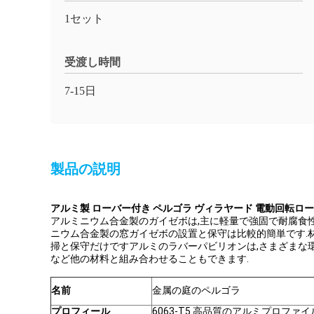
1セット
受渡し時間
7-15日
製品の説明
アルミ製 ローバー付き ペルゴラ ヴィラヤード 電動回転ロ
アルミニウム合金製のガイゼボは,主に軽量で強固で耐腐食
ニウム合金製の窓ガイゼボの設置と保守は比較的簡単です.材料 の
掃と保守だけですアルミのラバーパビリオンは,さまざまな
など他の材料と組み合わせることもできます.
名前
金属の庭のペルゴラ
プロフィール
6063-T5 高品質のアルミプロファイ