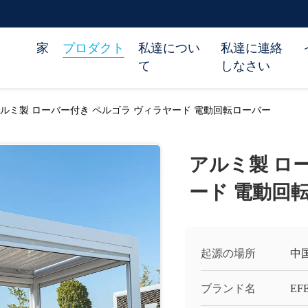
家
プロダクト
私達につい
私達に連絡
て
しなさい
ルミ製 ローバー付き ペルゴラ ヴィラヤード 電動回転ローバー
アルミ製 ロ
ード 電動回
起源の場所
中
ブランド名
EF