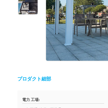
プロダクト細部
電力 工場: