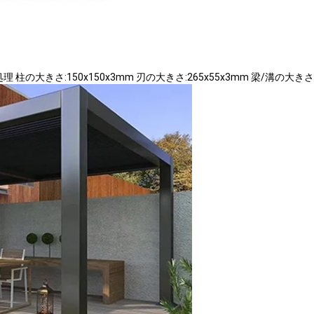
処理 柱の大きさ:150x150x3mm 刃の大きさ:265x55x3mm 梁/溝の大きさ: