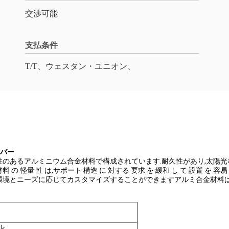
交渉可能
支払条件
T/T、ウェスタン・ユニオン、
ーバー
性のあるアルミニウム合金材料で構成されています.耐久性があり,太陽光
 軽量 性 は,サポート 構造 に 対する 要求 を 緩和 し て 設置 を
環境とニーズに応じてカスタマイズすることができますアルミ合金材料は,
ル