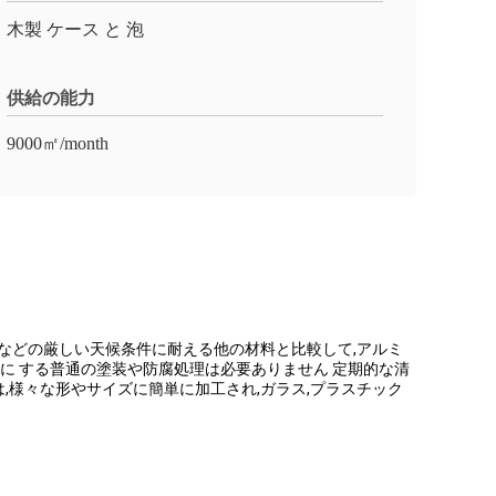
木製 ケース と 泡
供給の能力
9000㎡/month
などの厳しい天候条件に耐える他の材料と比較して,アルミ
 容易 に する普通の塗装や防腐処理は必要ありません 定期的な清
様々な形やサイズに簡単に加工され,ガラス,プラスチック