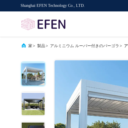
Shanghai EFEN Technology Co., LTD.
家
>
製品
>
アルミニウム ルーバー付きのパーゴラ
>
ア