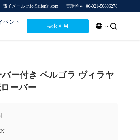
電子メール info@aifenkj.com
電話番号: 86-021-50896278
イベント


要求 引用
ーバー付き ペルゴラ ヴィラヤ
転ローバー
国
EN