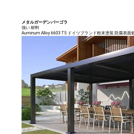
メタルガーデンパーゴラ
強い 材料
Auminum Alloy 6603 T5 ドイツブランド粉末塗装 防腐表面