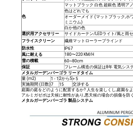
マットブラック 白色 超銀色 透明ア
色はどれでも
色
オーダーメイド (マットブラック,ホ
ミニウム)
白か他の色
選択用アクセサリー
サイドカーテン/LEDライト/風と雨
フライスクリーン
繊維マットローラーブラインド
防水性
IP67
風に耐える
180〜220 KM/H
雪の積載
60~80cm
保証
フレーム構造の保証は8年 電気シス
メタルガーデンパーゴラ リードタイム
量 (m2)
2から5
1 - 1
> 5
実施期間 (日数)
交渉する
7
15
庭園の庭をどのように配置するか? 人生を楽しくし,庭園を
アルミガゼボは天候に耐性があり,悪天候の場合の損傷を防ぐ
メタルガーデンパーゴラ 製品システム