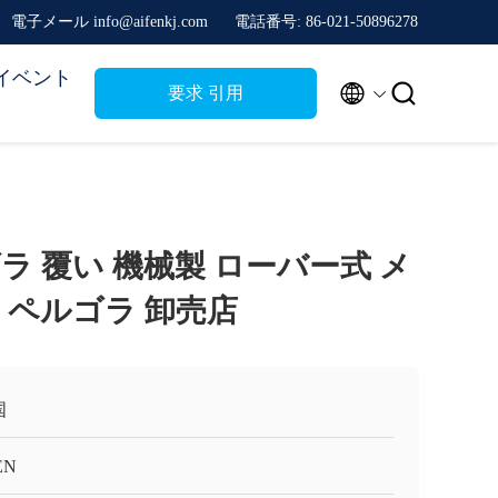
電子メール info@aifenkj.com
電話番号: 86-021-50896278
イベント


要求 引用
 覆い 機械製 ローバー式 メ
 ペルゴラ 卸売店
国
EN