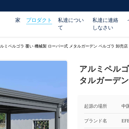
家
プロダクト
私達につい
私達に連絡
て
しなさい
ルミペルゴラ 覆い 機械製 ローバー式 メタルガーデン ペルゴラ 卸売店
アルミペルゴラ
タルガーデン
起源の場所
中
ブランド名
EF