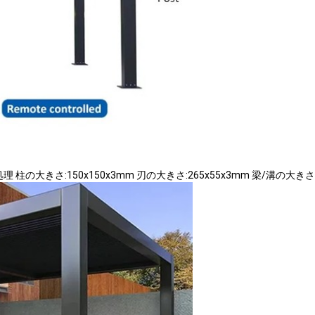
処理 柱の大きさ:150x150x3mm 刃の大きさ:265x55x3mm 梁/溝の大きさ: