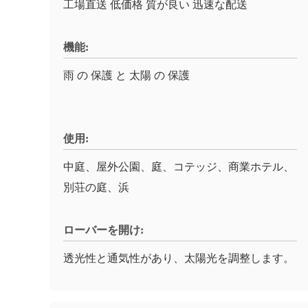
工場直送 低価格 質が良い 迅速な配送
機能:
雨 の 保護 と 太陽 の 保護
使用:
中庭、屋外公園、庭、コテッジ、商業ホテル、
別荘の庭、浜
ローバーを開け:
透光性と通気性があり、太陽光を調整します。