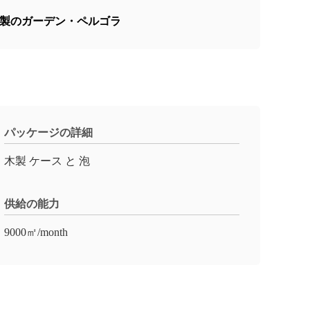
製のガーデン・ペルゴラ
パッケージの詳細
木製 ケース と 泡
供給の能力
9000㎡/month