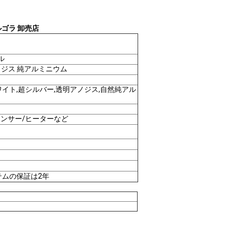
ルゴラ 卸売店
ル
ノジス 純アルミニウム
ワイト,超シルバー,透明アノジス,自然純アル
センサー/ヒーターなど
テムの保証は2年