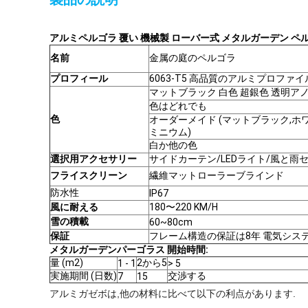
アルミペルゴラ 覆い 機械製 ローバー式 メタルガーデン ペ
名前
金属の庭のペルゴラ
プロフィール
6063-T5 高品質のアルミプロファイ
マットブラック 白色 超銀色 透明ア
色はどれでも
色
オーダーメイド (マットブラック,ホ
ミニウム)
白か他の色
選択用アクセサリー
サイドカーテン/LEDライト/風と雨
フライスクリーン
繊維マットローラーブラインド
防水性
IP67
風に耐える
180〜220 KM/H
雪の積載
60~80cm
保証
フレーム構造の保証は8年 電気シス
メタルガーデンパーゴラス 開始時間:
量 (m2)
2から5
1 - 1
> 5
実施期間 (日数)
交渉する
7
15
アルミガゼボは,他の材料に比べて以下の利点があります.