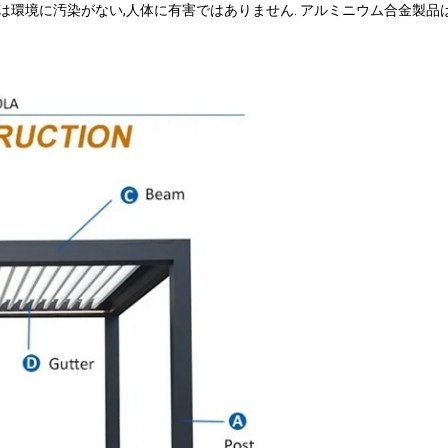
スは環境に汚染がない,人体に有害ではありません. アルミニウム合金製