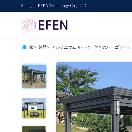
Shanghai EFEN Technology Co., LTD.
家
>
製品
>
アルミニウム ルーバー付きのパーゴラ
>
ア