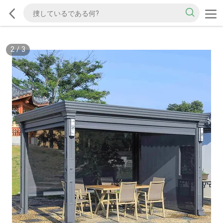
2
/
3