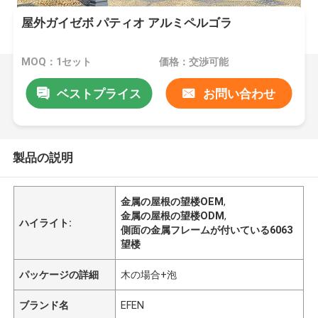
屋外ガイゼボ パティオ アルミペルゴラ
MOQ：1セット
価格：交渉可能
ベストプライス
お問い合わせ
製品の説明
金属の屋根の望楼OEM
,
金属の屋根の望楼ODM
,
ハイライト:
側面の金属フレームが付いている6063
望楼
パッケージの詳細
木の場合+泡
ブランド名
EFEN