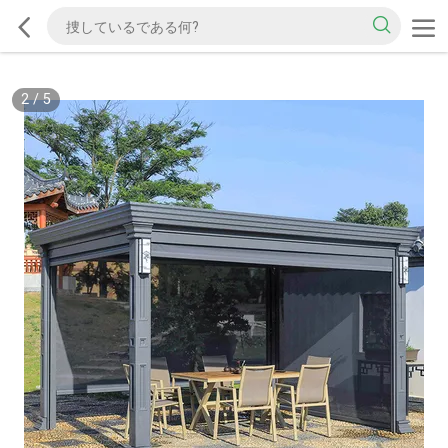
2
/
5