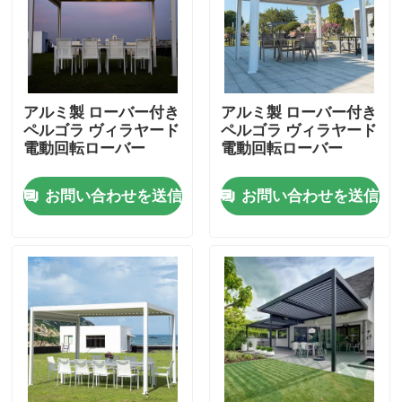
工場旅行
品質管理
アルミ製 ローバー付き
アルミ製 ローバー付き
ペルゴラ ヴィラヤード
ペルゴラ ヴィラヤード
電動回転ローバー
電動回転ローバー
私達に連絡しなさい
お問い合わせを送信
お問い合わせを送信
ニュース
引用を要求しなさい
アルミニウム テラスのパーゴラ
アルミニウム ルーバー付きのパーゴラ