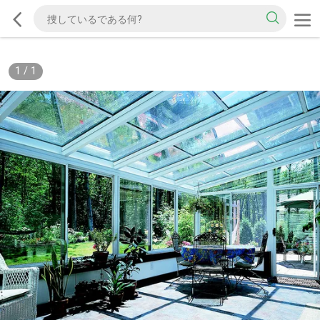
1
/
1