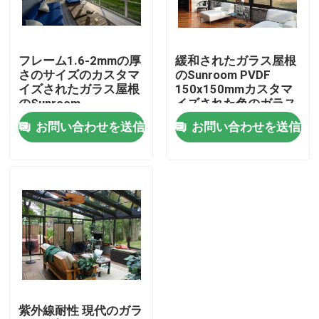
工場旅行
フレーム1.6-2mmの厚
緩和されたガラス屋根
さのサイズのカスタマ
のSunroom PVDF
品質管理
イズされたガラス屋根
150x150mmカスタマ
のSunroom
イズされた色のガラス
覆われたSunroom
お問い合わせを送信
お問い合わせを送信
私達に連絡しなさい
ニュース
引用を要求しなさい
アルミニウム テラスのパーゴラ
紫外線耐性 現代のガラ
アルミニウム ルーバー付きのパーゴラ