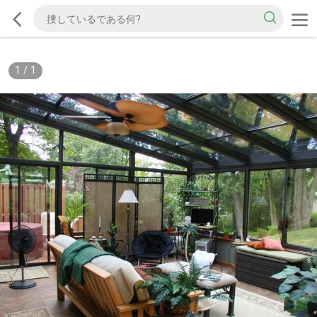
1
/
1