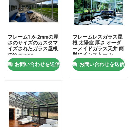
工場旅行
品質管理
フレーム1.6-2mmの厚
フレームレスガラス屋
さのサイズのカスタマ
根 太陽室 厚さ オーダ
イズされたガラス屋根
ーメイドガラス天井 簡
私達に連絡しなさい
のSunroom
単にインストール
お問い合わせを送信
お問い合わせを送信
ニュース
引用を要求しなさい
アルミニウム テラスのパーゴラ
アルミニウム ルーバー付きのパーゴラ