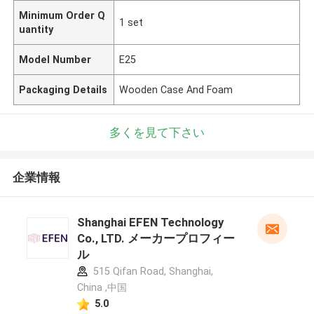
Minimum Order Q
1 set
uantity
Model Number
E25
Packaging Details
Wooden Case And Foam
多くを見て下さい
企業情報
Shanghai EFEN Technology
Co., LTD. メーカープロフィー
ル
515 Qifan Road, Shanghai,
China ,中国
5.0