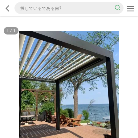
1
/
1