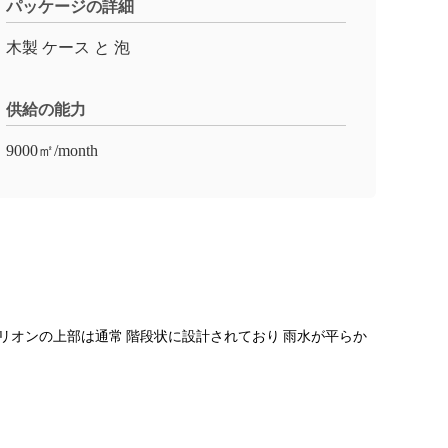
パッケージの詳細
木製 ケース と 泡
供給の能力
9000㎡/month
リオンの上部は通常 階段状に設計されており 雨水が平らか