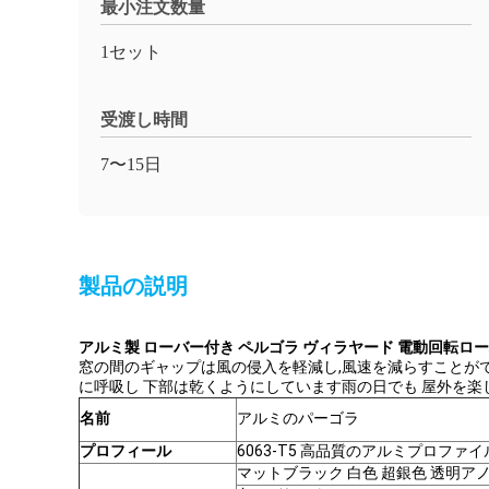
最小注文数量
1セット
受渡し時間
7〜15日
製品の説明
アルミ製 ローバー付き ペルゴラ ヴィラヤード 電動回転ロ
窓の間のギャップは風の侵入を軽減し,風速を減らすことがで
に呼吸し 下部は乾くようにしています雨の日でも 屋外を楽
名前
アルミのパーゴラ
プロフィール
6063-T5 高品質のアルミプロファイ
マットブラック 白色 超銀色 透明ア