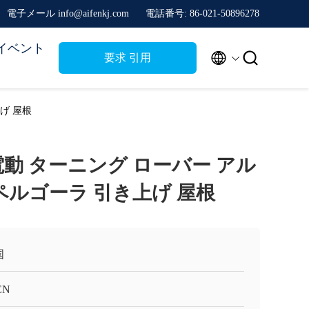
電子メール info@aifenkj.com
電話番号: 86-021-50896278
イベント


要求 引用
げ 屋根
電動 ターニング ローバー アル
ペルゴーラ 引き上げ 屋根
国
EN