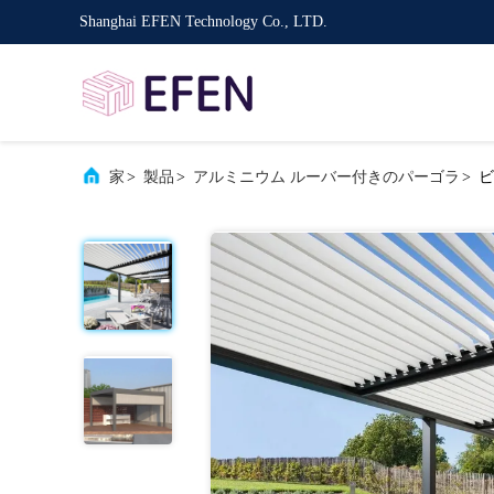
Shanghai EFEN Technology Co., LTD.
家
>
製品
>
アルミニウム ルーバー付きのパーゴラ
>
ビ