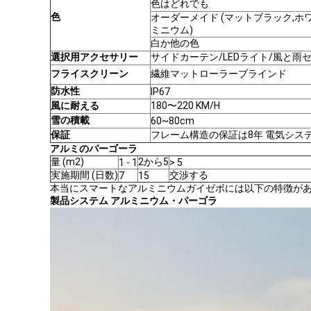
色はどれでも
色
オーダーメイド (マットブラック,ホ
ミニウム)
白か他の色
選択用アクセサリー
サイドカーテン/LEDライト/風と雨
フライスクリーン
繊維マットローラーブラインド
防水性
IP67
風に耐える
180〜220 KM/H
雪の積載
60~80cm
保証
フレーム構造の保証は8年 電気シス
アルミのパーゴーラ
量 (m2)
2から5
1 - 1
> 5
実施期間 (日数)
交渉する
7
15
本当にスマートなアルミニウムガイゼボには以下の特徴がある
製品システム アルミニウム・パーゴラ