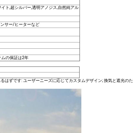
ワイト,超シルバー,透明アノジス,自然純アル
センサー/ヒーターなど
テムの保証は2年
はずです: ユーザーニーズに応じてカスタムデザイン; 換気と遮光のた