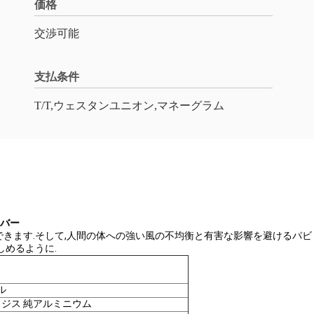
価格
交渉可能
支払条件
T/T,ウェスタンユニオン,マネーグラム
ーバー
きます.そして,人間の体への強い風の不均衡と有害な影響を避けるパビ
しめるように.
ル
ノジス 純アルミニウム