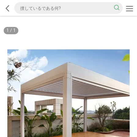
1
/
1