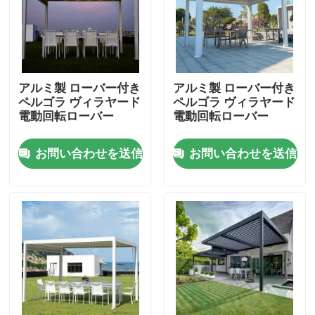
工場旅行
品質管理
アルミ製 ローバー付き
アルミ製 ローバー付き
ペルゴラ ヴィラヤード
ペルゴラ ヴィラヤード
電動回転ローバー
電動回転ローバー
私達に連絡しなさい
お問い合わせを送信
お問い合わせを送信
ニュース
引用を要求しなさい
アルミニウム テラスのパーゴラ
アルミニウム ルーバー付きのパーゴラ