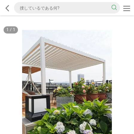
1
/
1