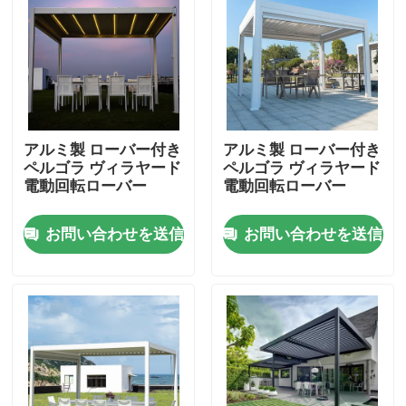
工場旅行
品質管理
アルミ製 ローバー付き
アルミ製 ローバー付き
私達に連絡しなさい
ペルゴラ ヴィラヤード
ペルゴラ ヴィラヤード
電動回転ローバー
電動回転ローバー
ニュース
お問い合わせを送信
お問い合わせを送信
引用を要求しなさい
アルミニウム テラスのパーゴラ
アルミニウム ルーバー付きのパーゴラ