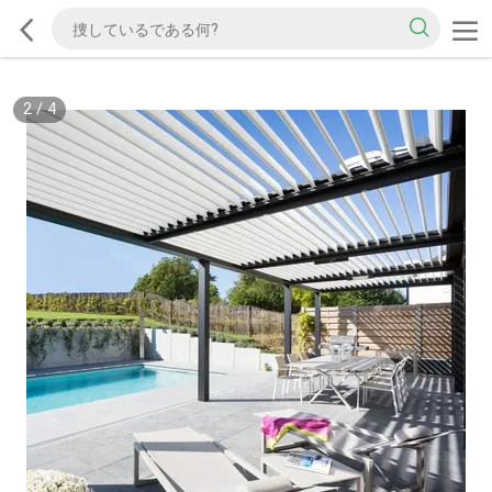
2
/
4