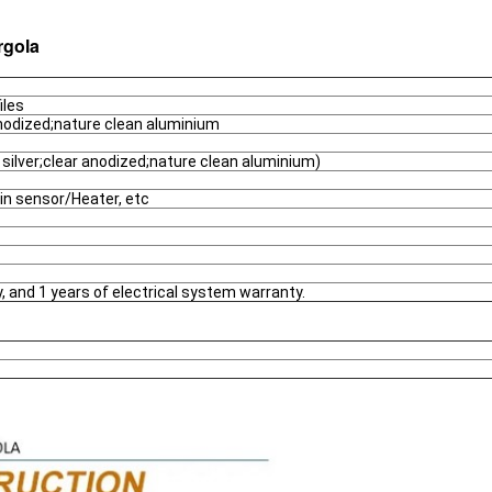
rgola
iles
 anodized;nature clean aluminium
silver;clear anodized;nature clean aluminium)
in sensor/Heater, etc
, and 1 years of electrical system warranty.