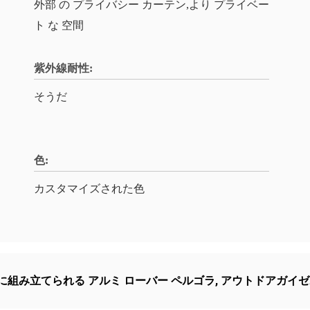
外部 の プライバシー カーテン,より プライベー
ト な 空間
紫外線耐性:
そうだ
色:
カスタマイズされた色
に組み立てられる アルミ ローバー ペルゴラ
,
アウトドアガイゼボ 