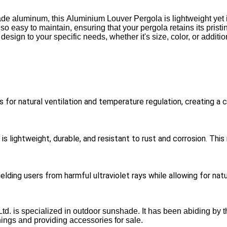
ade aluminum, this
Aluminium Louver Pergola is lightweight yet i
o easy to maintain, ensuring that your pergola retains its pristi
design to your specific needs, whether it's size, color, or additi
s for natural ventilation and temperature regulation, creating 
s lightweight, durable, and resistant to rust and corrosion. This
ing users from harmful ultraviolet rays while allowing for natura
td. is specialized in outdoor sunshade. It has been abiding by t
ings and providing accessories for sale.