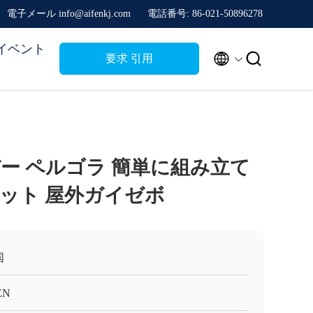
電子メール info@aifenkj.com
電話番号: 86-021-50896278
イベント


要求 引用
ー ペルゴラ 簡単に組み立て
ット 屋外ガイゼボ
国
EN