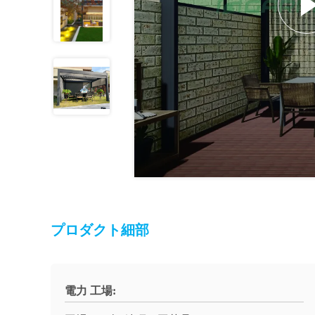
プロダクト細部
電力 工場: