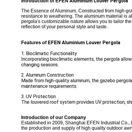
Aluminium Louver Pergola
Introduction of
EFEN
The Essence of Aluminum. Constructed from high-gr
resistance to weathering. The aluminum material is als
pergola's customizable nature allows you to tailor the 
reflection of your personal style and taste.
EFEN
Aluminium Louver Pergola
Features of
1. Bioclimatic Functionality
Incorporating bioclimatic elements, the pergola allow
changing seasons.
2. Aluminum Construction
Made from high-quality aluminum, the gazebo pergola i
maintenance requirements.
3. UV Protection
The louvered roof system provides UV protection, shield
Introduction of our Company
Established in 2009
,
Shanghai EFEN Industrial Co.
,
L
the production and supply of high quality outdoor awn