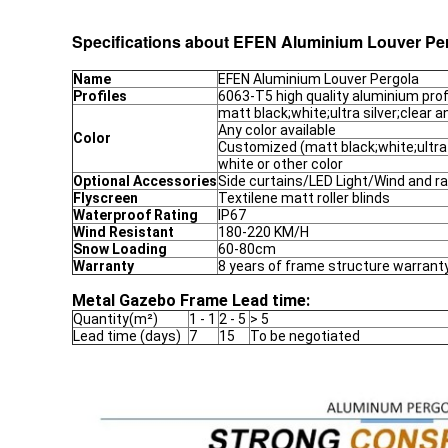
Specifications about EFEN
Aluminium Louver Pe
Name
EFEN Aluminium Louver Pergola
Profiles
6063-T5 high quality aluminium prof
matt black;white;ultra silver;clear
Any color available
Color
Customized (matt black;white;ultra 
white or other color
Optional Accessories
Side curtains/LED Light/Wind and ra
Flyscreen
Textilene matt roller blinds
Waterproof Rating
IP67
Wind Resistant
180-220 KM/H
Snow Loading
60-80cm
Warranty
8 years of frame structure warranty
Metal Gazebo Frame Lead time:
Quantity(m²)
1 - 1
2 - 5
> 5
Lead time (days)
7
15
To be negotiated